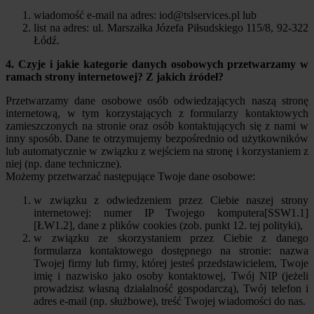
wiadomość e-mail na adres:
iod@tslservices.pl
lub
list na adres: ul. Marszałka Józefa Piłsudskiego 115/8, 92-322
Łódź.
4. Czyje i jakie kategorie danych osobowych przetwarzamy w
ramach strony internetowej? Z jakich źródeł?
Przetwarzamy dane osobowe osób odwiedzających naszą stronę
internetową, w tym korzystających z formularzy kontaktowych
zamieszczonych na stronie oraz osób kontaktujących się z nami w
inny sposób. Dane te otrzymujemy bezpośrednio od użytkowników
lub automatycznie w związku z wejściem na stronę i korzystaniem z
niej (np. dane techniczne).
Możemy przetwarzać następujące Twoje dane osobowe:
w związku z odwiedzeniem przez Ciebie naszej strony
internetowej: numer IP Twojego komputera[SSW1.1]
[ŁW1.2], dane z plików cookies (zob. punkt 12. tej polityki),
w związku ze skorzystaniem przez Ciebie z danego
formularza kontaktowego dostępnego na stronie: nazwa
Twojej firmy lub firmy, której jesteś przedstawicielem, Twoje
imię i nazwisko jako osoby kontaktowej, Twój NIP (jeżeli
prowadzisz własną działalność gospodarczą), Twój telefon i
adres e-mail (np. służbowe), treść Twojej wiadomości do nas.