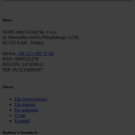
Biuro
SolidCargo Group Sp. z o.o.
al. Marszałka Józefa Piłsudskiego 115/8,
92-332 Łódź , Polska
telefon
+48 (22) 398 37 00
KRS: 0000525276
REGON: 147459612
NIP: PL5213680197
Oferta
Dla przewoźnika
Dla klienta
Do pobrania
O nas
Kontakt
Bądźmy w kontakcie