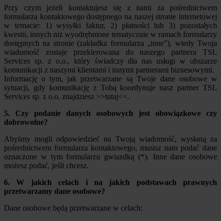
Przy czym jeżeli kontaktujesz się z nami za pośrednictwem
formularza kontaktowego dostępnego na naszej stronie internetowej
w temacie: 1) wysyłki faktur, 2) płatności lub 3) pozostałych
kwestii, innych niż wyodrębnione tematycznie w ramach formularzy
dostępnych na stronie (zakładka formularza „inne”), wtedy Twoja
wiadomość zostaje przekierowana do naszego partnera TSL
Services sp. z o.o., który świadczy dla nas usługi w obszarze
komunikacji z naszymi klientami i innymi partnerami biznesowymi.
Informację o tym, jak przetwarzane są Twoje dane osobowe w
sytuacji, gdy komunikację z Tobą koordynuje nasz partner TSL
Services sp. z o.o. znajdziesz >>tutaj<<.
5. Czy podanie danych osobowych jest obowiązkowe czy
dobrowolne?
Abyśmy mogli odpowiedzieć na Twoją wiadomość, wysłaną za
pośrednictwem formularza kontaktowego, musisz nam podać dane
oznaczone w tym formularzu gwiazdką (*). Inne dane osobowe
możesz podać, jeśli chcesz.
6. W jakich celach i na jakich podstawach prawnych
przetwarzamy dane osobowe?
Dane osobowe będą przetwarzane w celach: