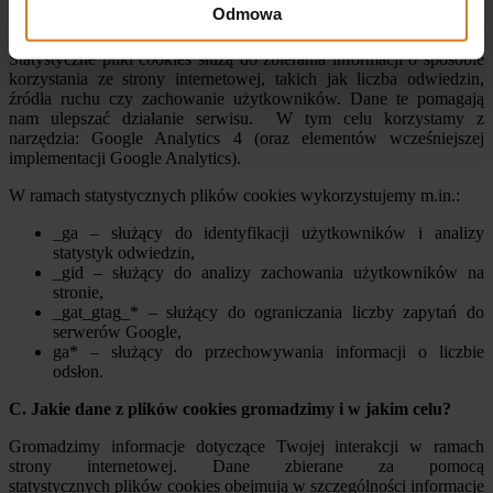
Odmowa
Statystyczne pliki cookies
Statystyczne pliki cookies służą do zbierania informacji o sposobie
korzystania ze strony internetowej, takich jak liczba odwiedzin,
źródła ruchu czy zachowanie użytkowników. Dane te pomagają
nam ulepszać działanie serwisu. W tym celu korzystamy z
narzędzia: Google Analytics 4 (oraz elementów wcześniejszej
implementacji Google Analytics).
W ramach statystycznych plików cookies wykorzystujemy m.in.:
_ga – służący do identyfikacji użytkowników i analizy
statystyk odwiedzin,
_gid – służący do analizy zachowania użytkowników na
stronie,
_gat_gtag_* – służący do ograniczania liczby zapytań do
serwerów Google,
ga* – służący do przechowywania informacji o liczbie
odsłon.
C. Jakie dane z plików cookies gromadzimy i w jakim celu?
Gromadzimy informacje dotyczące Twojej interakcji w ramach
strony internetowej. Dane zbierane za pomocą
statystycznych plików cookies obejmują w szczególności informacje