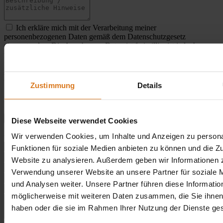
Ich erkläre mich mit der Verarbeitung meiner
personenbezogenen Daten gemäß dem Datenschutzgesetz
einverstanden. Die Angabe von Daten ist freiwillig, ist jedoch
notwendig, um die Anfrage zu bearbeiten. Ich wurde darüber
informiert, dass ich das Recht habe, auf meine Daten zuzugreifen,
sie zu berichtigen und die Einstellung ihrer Verarbeitung zu
verlangen. Der Verantwortliche der persönlichen Daten ist die Firma
Zustimmung
Details
SolidCargo Group Sp. z o.o. mit Sitz in der ul. Al. Marszałka Józefa
Piłsudskiego 115 lok. 8, 92-332.
* Felder mit Sternchen sind Pflichtfelder
Absenden
Diese Webseite verwendet Cookies
Sonstige Fragen. Bitte geben Sie im Betreff der Nachricht an,
Wir verwenden Cookies, um Inhalte und Anzeigen zu persona
welche Angelegenheit Ihre Frage betrifft.
Funktionen für soziale Medien anbieten zu können und die Zu
Website zu analysieren. Außerdem geben wir Informationen z
Verwendung unserer Website an unsere Partner für soziale
und Analysen weiter. Unsere Partner führen diese Informatio
möglicherweise mit weiteren Daten zusammen, die Sie ihnen 
haben oder die sie im Rahmen Ihrer Nutzung der Dienste g