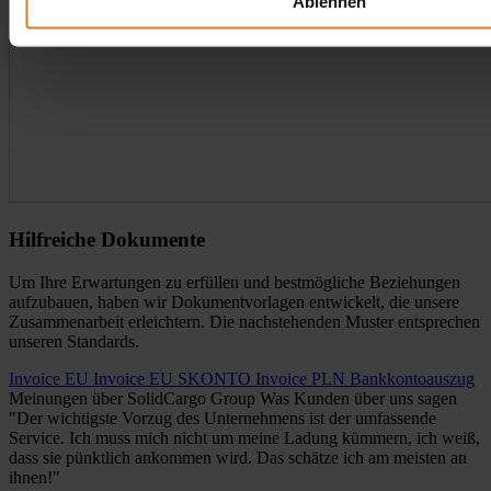
Ablehnen
Hilfreiche Dokumente
Um Ihre Erwartungen zu erfüllen und bestmögliche Beziehungen
aufzubauen, haben wir Dokumentvorlagen entwickelt, die unsere
Zusammenarbeit erleichtern. Die nachstehenden Muster entsprechen
unseren Standards.
Invoice EU
Invoice EU SKONTO
Invoice PLN
Bankkontoauszug
Meinungen über SolidCargo Group
Was Kunden über uns sagen
"Der wichtigste Vorzug des Unternehmens ist der umfassende
Service. Ich muss mich nicht um meine Ladung kümmern, ich weiß,
dass sie pünktlich ankommen wird. Das schätze ich am meisten an
ihnen!"