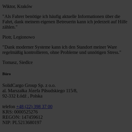
Wiktor, Kraków
"Als Fahrer benötige ich häufig aktuelle Informationen über die
Fahrt, dank meinem eigenen Betreuerin kann ich jederzeit auf Hilfe
zählen."
Piotr, Legionowo
"Dank moderner Systeme kann ich den Standort meiner Ware
regelmäßig kontrollieren, ohne Probleme und unnötigen Stress."
Tomasz, Siedlce
Büro
SolidCargo Group Sp. z o.o.
al. Marszałka Józefa Piłsudskiego 115/8,
92-332 Łódź , Polska
telefon
+48 (22) 398 37 00
KRS: 0000525276
REGON: 147459612
NIP: PL5213680197